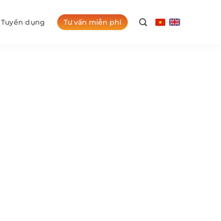
Tư vấn miễn phí
Tuyển dụng
shawe College
 tại Fanshawe College