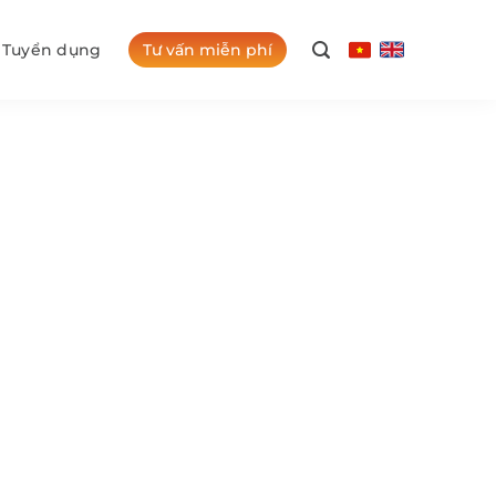
Tư vấn miễn phí
Tuyển dụng
uốc gia lá phong
hám phá quốc gia lá phong