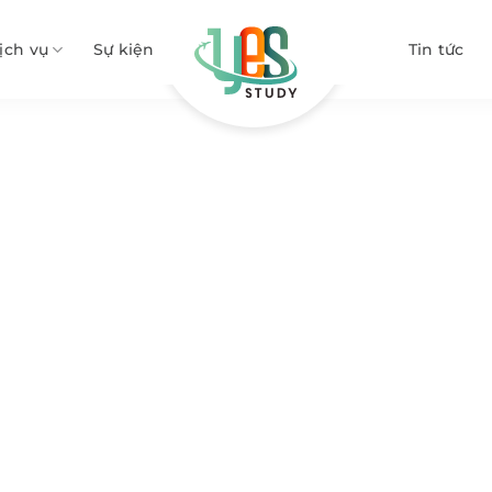
ịch vụ
Sự kiện
Tin tức
 vị về Canada – Khám phá q
nh nghiệm Canada
Top 15 điều thú vị về Canada – K
»