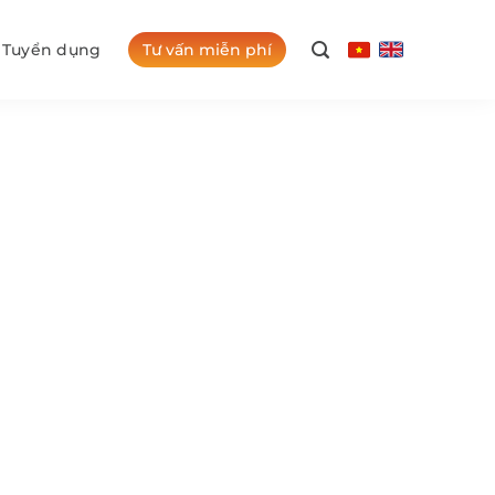
Tư vấn miễn phí
Tuyển dụng
Georgian College
liệu tại Georgian College