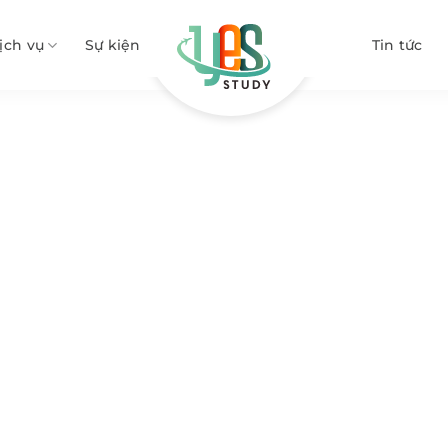
ịch vụ
Sự kiện
Tin tức
ngành Xoa bóp trị liệu tại 
rường học Canada
Học Fast-Track ngành Xoa bóp trị 
»