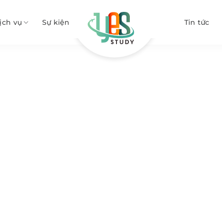
ịch vụ
Sự kiện
Tin tức
 về visa du học Úc 2025-202
khuyên
c du học Úc
Cập nhật mới nhất về visa du học Úc 2025
»